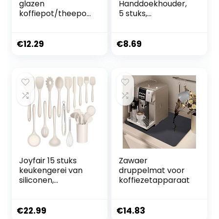
glazen
Handdoekhouder,
koffiepot/theepot
5 stuks,
met kunststof
campingaccessoir
deksel
es zonder boren,
must-have
€
12.29
€
8.69
campinggadgets,
keukenaccessoire
s, caravans en
camperaccessoire
s, praktische
gadgets voor
woning en keuken
Joyfair 15 stuks
Zawaer
keukengerei van
druppelmat voor
siliconen,
koffiezetapparaat
hittebestendig,
met
keukengereihoude
€
22.99
€
14.83