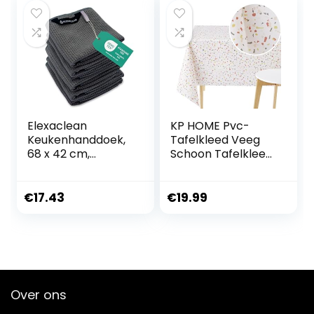
Boerderij Winter
Party
Elexaclean
KP HOME Pvc-
Keukenhanddoek,
Tafelkleed Veeg
68 x 42 cm,
Schoon Tafelkleed
antraciet, zachte
Minimalistische
microvezel,
Terrazzo Stijl af
wafelhanddoeken
€
17.43
€
19.99
voor de keuken
Over ons