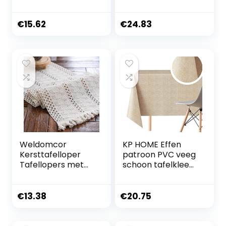
Absorberend –
standaard
Dikke theedoeken
– Handdoeken
€
15.62
€
24.83
voor keuken met
Hanglus, 45x65cm,
4 Pack
Weldomcor
KP HOME Effen
Kersttafelloper
patroon PVC veeg
Tafellopers met
schoon tafelkleed
Eland Linnen Kerst
– afveegbaar vinyl
Tafelloper Rood
tafelkleed
Zwart Goud
€
13.38
€
20.75
Buffalo Plaid Xmas
Tafelloper
Decoraties voor